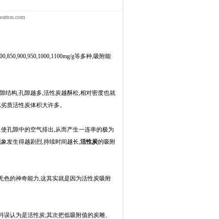
ton.com
00,950,1000,1100mg/g等多种,吸附能
隙结构,孔隙越多,活性炭越酥松,相对密度也就
比劣质活性炭体积大许多。
使孔隙中的空气排出,从而产生一连串的极为
象发生得越剧烈,持续时间越长,
活性炭
的吸附
色的神奇能力,这其实就是因为活性炭吸附
误认为是活性炭;其次把低吸附值的炭雕、