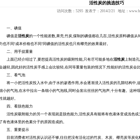
活性炭的挑选技巧
访问次数：5295 发表于：2014/2/21 地址：www.heat
一、碘值
碘值是
活性炭
的一个性能差数,果壳,竹炭,煤制的碘值都在几百,活性炭原料碘值从800,850,9
力也不同!成本价格也不同!同碘值的活性炭也只有椰壳的效果最好。
二、用手掂重量
上面已经介绍过了,要想提高活性炭的吸附性能,只有尽可能多地在
活性炭
上制造孔
会越轻,因此好的活性炭手感上会比较轻,在同等重量包装的情况下,性能好的活性炭会
三、看气泡
将一小把活性炭投入水中,由于水的渗透作用,水会逐渐浸入活性炭的孔隙结构中,迫
细小的气泡,在水中拉出一条细小的气泡线,同时会发出丝丝的气泡声,十分有趣。这种现
性就越好。
四、看脱色能力
活性炭吸附能力的另一个表现就是脱色能力,活性炭具有能将有色液体变成浅色或无
了有色液体里的色素分子的原因造成的。
五、重要提示
目前消费者对活性炭认识还不够,往往把没有活化过的竹炭、木炭、椰壳炭等炭化料